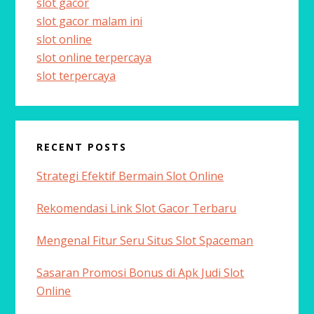
slot gacor
slot gacor malam ini
slot online
slot online terpercaya
slot terpercaya
RECENT POSTS
Strategi Efektif Bermain Slot Online
Rekomendasi Link Slot Gacor Terbaru
Mengenal Fitur Seru Situs Slot Spaceman
Sasaran Promosi Bonus di Apk Judi Slot
Online