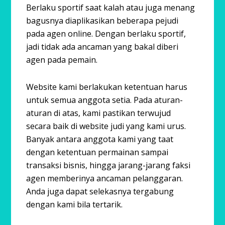
Berlaku sportif saat kalah atau juga menang
bagusnya diaplikasikan beberapa pejudi
pada agen online. Dengan berlaku sportif,
jadi tidak ada ancaman yang bakal diberi
agen pada pemain.
Website kami berlakukan ketentuan harus
untuk semua anggota setia. Pada aturan-
aturan di atas, kami pastikan terwujud
secara baik di website judi yang kami urus.
Banyak antara anggota kami yang taat
dengan ketentuan permainan sampai
transaksi bisnis, hingga jarang-jarang faksi
agen memberinya ancaman pelanggaran.
Anda juga dapat selekasnya tergabung
dengan kami bila tertarik.