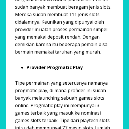
sudah banyak membuat beragam jenis slots.
Mereka sudah membuat 111 jenis slots
didalamnya. Keunikan yang dipunyai oleh
provider ini ialah proses permainan simpel
yang memakai deposit rendah. Dengan
demikian karena itu beberapa pemain bisa
bermain memakai taruhan yang murah.
Provider Progmatic Play
Tipe permainan yang seterusnya namanya
progmatic play, di mana profider ini sudah
banyak melaunching sebuah games slots
online. Progmatic play ini mempunyai 3
games terbaik yang masuk ke nominasi
games slots terbaik. Tipe dari playtech slots
ini sudah mempunyai 77 mesin slots. Jumlah