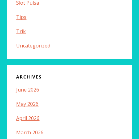
Slot Pulsa
Tips
Trik
Uncategorized
ARCHIVES
June 2026
May 2026
April 2026
March 2026