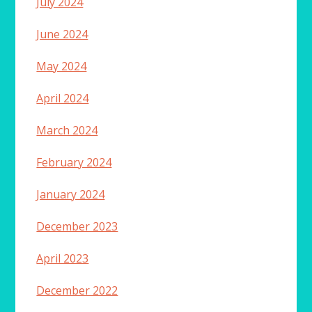
July 2024
June 2024
May 2024
April 2024
March 2024
February 2024
January 2024
December 2023
April 2023
December 2022