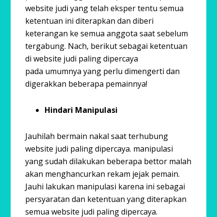
website judi yang telah eksper tentu semua
ketentuan ini diterapkan dan diberi
keterangan ke semua anggota saat sebelum
tergabung. Nach, berikut sebagai ketentuan
di website judi paling dipercaya
pada umumnya yang perlu dimengerti dan
digerakkan beberapa pemainnya!
Hindari Manipulasi
Jauhilah bermain nakal saat terhubung
website judi paling dipercaya. manipulasi
yang sudah dilakukan beberapa bettor malah
akan menghancurkan rekam jejak pemain.
Jauhi lakukan manipulasi karena ini sebagai
persyaratan dan ketentuan yang diterapkan
semua website judi paling dipercaya.