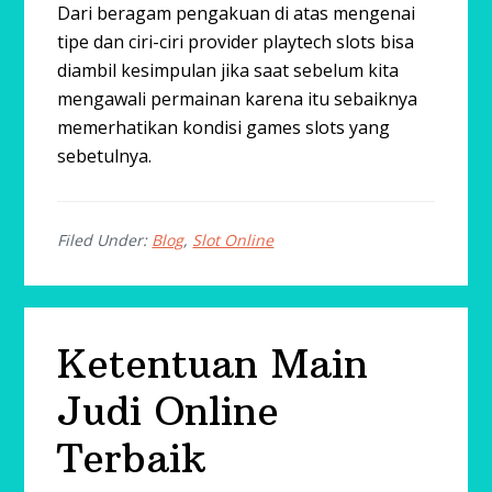
Dari beragam pengakuan di atas mengenai
tipe dan ciri-ciri provider playtech slots bisa
diambil kesimpulan jika saat sebelum kita
mengawali permainan karena itu sebaiknya
memerhatikan kondisi games slots yang
sebetulnya.
Filed Under:
Blog
,
Slot Online
Ketentuan Main
Judi Online
Terbaik