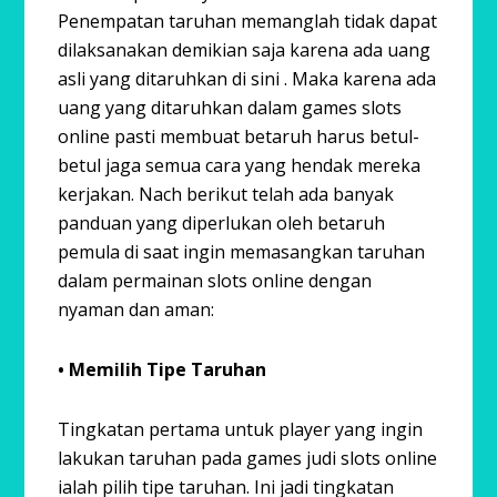
Penempatan taruhan memanglah tidak dapat
dilaksanakan demikian saja karena ada uang
asli yang ditaruhkan di sini . Maka karena ada
uang yang ditaruhkan dalam games slots
online pasti membuat betaruh harus betul-
betul jaga semua cara yang hendak mereka
kerjakan. Nach berikut telah ada banyak
panduan yang diperlukan oleh betaruh
pemula di saat ingin memasangkan taruhan
dalam permainan slots online dengan
nyaman dan aman:
• Memilih Tipe Taruhan
Tingkatan pertama untuk player yang ingin
lakukan taruhan pada games judi slots online
ialah pilih tipe taruhan. Ini jadi tingkatan