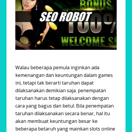
Walau beberapa pemula inginkan ada
kemenangan dan keuntungan dalam games
ini, tetapi tak berarti taruhan dapat
dilaksanakan demikian saja. penempatan
taruhan harus tetap dilaksanakan dengan
cara yang bagus dan betul. Bila penempatan
taruhan dilaksanakan secara benar, hal itu
akan membuat keuntungan besar ke
beberapa betaruh yang mainkan slots online