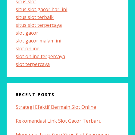
situs slot
situs slot gacor hari ini
situs slot terbaik
situs slot terpercaya
slot gacor
slot gacor malam ini
slot online
slot online terpercaya
slot terpercaya
RECENT POSTS
Strategi Efektif Bermain Slot Online
Rekomendasi Link Slot Gacor Terbaru
Mengenal Fitur Seru Situs Slot Spaceman