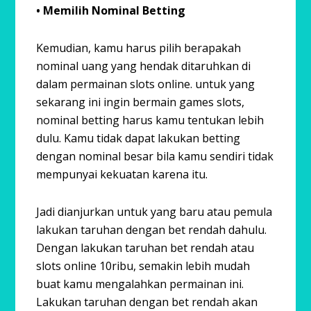
• Memilih Nominal Betting
Kemudian, kamu harus pilih berapakah
nominal uang yang hendak ditaruhkan di
dalam permainan slots online. untuk yang
sekarang ini ingin bermain games slots,
nominal betting harus kamu tentukan lebih
dulu. Kamu tidak dapat lakukan betting
dengan nominal besar bila kamu sendiri tidak
mempunyai kekuatan karena itu.
Jadi dianjurkan untuk yang baru atau pemula
lakukan taruhan dengan bet rendah dahulu.
Dengan lakukan taruhan bet rendah atau
slots online 10ribu, semakin lebih mudah
buat kamu mengalahkan permainan ini.
Lakukan taruhan dengan bet rendah akan