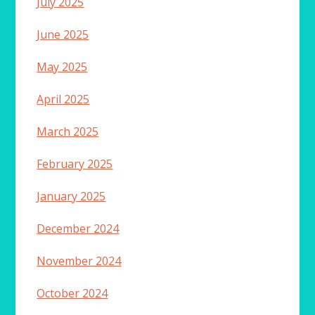
July 2025
June 2025
May 2025
April 2025
March 2025
February 2025
January 2025
December 2024
November 2024
October 2024