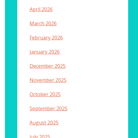
April 2026
March 2026
February 2026
January 2026
December 2025
November 2025
October 2025
September 2025
August 2025
July 2025