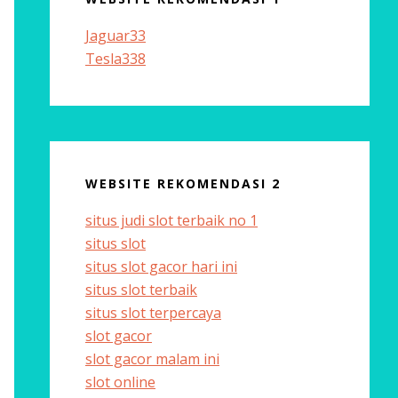
Jaguar33
Tesla338
WEBSITE REKOMENDASI 2
situs judi slot terbaik no 1
situs slot
situs slot gacor hari ini
situs slot terbaik
situs slot terpercaya
slot gacor
slot gacor malam ini
slot online