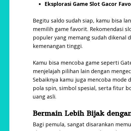
Eksplorasi Game Slot Gacor Fav
Begitu saldo sudah siap, kamu bisa 
memilih game favorit. Rekomendasi slo
populer yang memang sudah dikenal d
kemenangan tinggi.
Kamu bisa mencoba game seperti Gate
menjelajah pilihan lain dengan mengece
Sebaiknya kamu juga mencoba mode d
pola spin, simbol spesial, serta fitu
uang asli.
Bermain Lebih Bijak denga
Bagi pemula, sangat disarankan memul