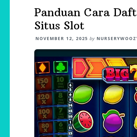
Panduan Cara Daft
Situs Slot
NOVEMBER 12, 2025
by
NURSERYWOOZ