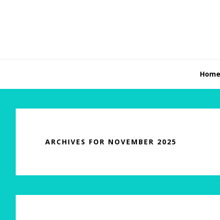
Skip
Skip
Skip
to
to
to
primary
main
primary
navigation
content
sidebar
Hom
ARCHIVES FOR NOVEMBER 2025