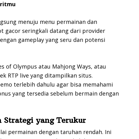
oritmu
langsung menuju menu permainan dan
t gacor seringkali datang dari provider
engan gameplay yang seru dan potensi
s of Olympus atau Mahjong Ways, atau
k RTP live yang ditampilkan situs.
emo terlebih dahulu agar bisa memahami
r bonus yang tersedia sebelum bermain dengan
n Strategi yang Terukur
ai permainan dengan taruhan rendah. Ini