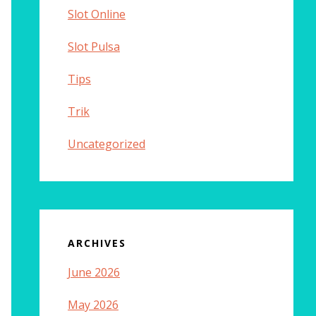
Slot Online
Slot Pulsa
Tips
Trik
Uncategorized
ARCHIVES
June 2026
May 2026