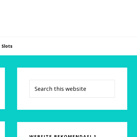
 Slots
Primary
Sidebar
Search
this
website
WEBSITE REKOMENDASI 1