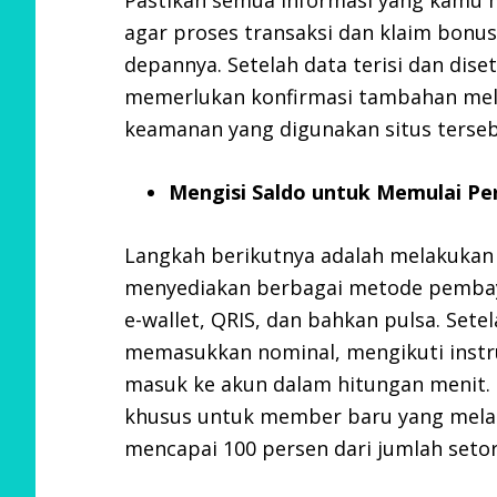
Pastikan semua informasi yang kamu m
agar proses transaksi dan klaim bon
depannya.
Setelah data terisi dan dise
memerlukan konfirmasi tambahan mela
keamanan yang digunakan situs terse
Mengisi Saldo untuk Memulai P
Langkah berikutnya adalah melakukan 
menyediakan berbagai metode pembayar
e-wallet, QRIS, dan bahkan pulsa. Set
memasukkan nominal, mengikuti instr
masuk ke akun dalam hitungan menit.
khusus untuk member baru yang mela
mencapai 100 persen dari jumlah seto