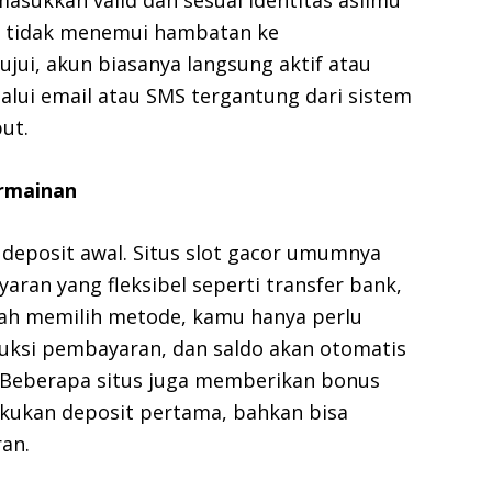
asukkan valid dan sesuai identitas aslimu
us tidak menemui hambatan ke
tujui, akun biasanya langsung aktif atau
lui email atau SMS tergantung dari sistem
but.
ermainan
deposit awal. Situs slot gacor umumnya
an yang fleksibel seperti transfer bank,
elah memilih metode, kamu hanya perlu
uksi pembayaran, dan saldo akan otomatis
 Beberapa situs juga memberikan bonus
kukan deposit pertama, bahkan bisa
ran.