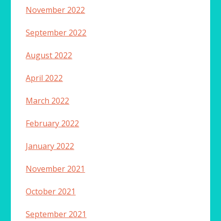
November 2022
September 2022
August 2022
April 2022
March 2022
February 2022
January 2022
November 2021
October 2021
September 2021