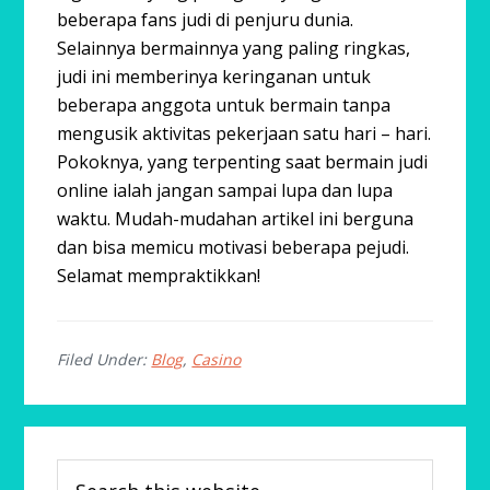
beberapa fans judi di penjuru dunia.
Selainnya bermainnya yang paling ringkas,
judi ini memberinya keringanan untuk
beberapa anggota untuk bermain tanpa
mengusik aktivitas pekerjaan satu hari – hari.
Pokoknya, yang terpenting saat bermain judi
online ialah jangan sampai lupa dan lupa
waktu. Mudah-mudahan artikel ini berguna
dan bisa memicu motivasi beberapa pejudi.
Selamat mempraktikkan!
Filed Under:
Blog
,
Casino
Primary
Search
Sidebar