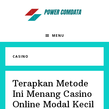
Skip
Skip
Skip
to
to
to
primary
main
primary
navigation
content
sidebar
MENU
CASINO
Terapkan Metode
Ini Menang Casino
Online Modal Kecil