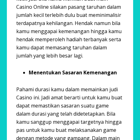
Casino Online silakan pasang taruhan dalam
jumlah kecil terlebih dulu buat meminimalisir
terdapatnya kehilangan. Hendak namun bila
kamu menggapai kemenangan hingga kamu
hendak memperoleh hadiah terbanyak serta
kamu dapat memasang taruhan dalam
jumlah yang lebih besar lagi.
Menentukan Sasaran Kemenangan
Pahami durasi kamu dalam memainkan judi
Casino ini. Jadi amat berarti untuk kamu buat
dapat memastikan sasaran suatu game
dalam durasi yang telah didetetapkan. Bila
kamu sanggup menggapai targetnya hingga
pas untuk kamu buat melaksanakan game
dengan metode yang gampang. Dalam main