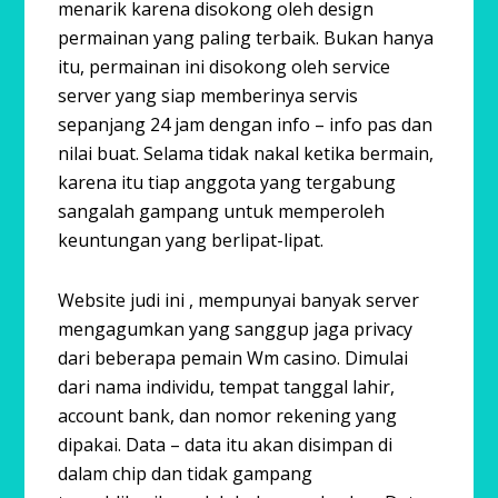
menarik karena disokong oleh design
permainan yang paling terbaik. Bukan hanya
itu, permainan ini disokong oleh service
server yang siap memberinya servis
sepanjang 24 jam dengan info – info pas dan
nilai buat. Selama tidak nakal ketika bermain,
karena itu tiap anggota yang tergabung
sangalah gampang untuk memperoleh
keuntungan yang berlipat-lipat.
Website judi ini , mempunyai banyak server
mengagumkan yang sanggup jaga privacy
dari beberapa pemain Wm casino. Dimulai
dari nama individu, tempat tanggal lahir,
account bank, dan nomor rekening yang
dipakai. Data – data itu akan disimpan di
dalam chip dan tidak gampang