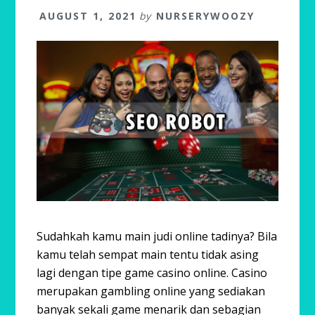
AUGUST 1, 2021
by
NURSERYWOOZY
Sudahkah kamu main judi online tadinya? Bila
kamu telah sempat main tentu tidak asing
lagi dengan tipe game casino online. Casino
merupakan gambling online yang sediakan
banyak sekali game menarik dan sebagian