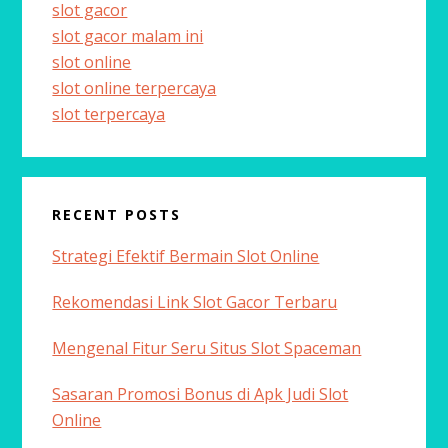
slot gacor
slot gacor malam ini
slot online
slot online terpercaya
slot terpercaya
RECENT POSTS
Strategi Efektif Bermain Slot Online
Rekomendasi Link Slot Gacor Terbaru
Mengenal Fitur Seru Situs Slot Spaceman
Sasaran Promosi Bonus di Apk Judi Slot
Online