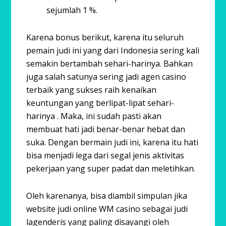
sejumlah 1 %.
Karena bonus berikut, karena itu seluruh
pemain judi ini yang dari Indonesia sering kali
semakin bertambah sehari-harinya. Bahkan
juga salah satunya sering jadi agen casino
terbaik yang sukses raih kenaikan
keuntungan yang berlipat-lipat sehari-
harinya . Maka, ini sudah pasti akan
membuat hati jadi benar-benar hebat dan
suka. Dengan bermain judi ini, karena itu hati
bisa menjadi lega dari segal jenis aktivitas
pekerjaan yang super padat dan meletihkan.
Oleh karenanya, bisa diambil simpulan jika
website judi online WM casino sebagai judi
lagenderis yang paling disayangi oleh