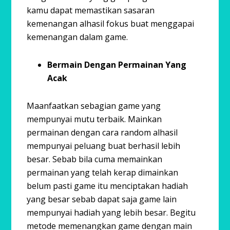
kamu dapat memastikan sasaran
kemenangan alhasil fokus buat menggapai
kemenangan dalam game.
Bermain Dengan Permainan Yang
Acak
Maanfaatkan sebagian game yang
mempunyai mutu terbaik. Mainkan
permainan dengan cara random alhasil
mempunyai peluang buat berhasil lebih
besar. Sebab bila cuma memainkan
permainan yang telah kerap dimainkan
belum pasti game itu menciptakan hadiah
yang besar sebab dapat saja game lain
mempunyai hadiah yang lebih besar. Begitu
metode memenangkan game dengan main