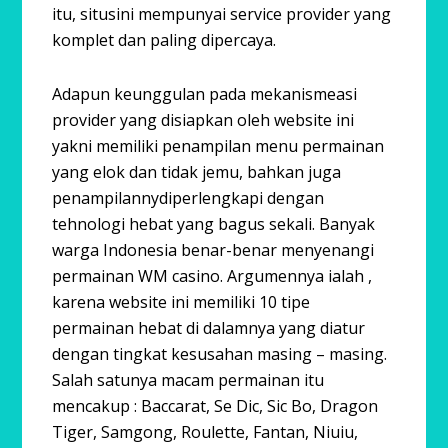
itu, situsini mempunyai service provider yang
komplet dan paling dipercaya.
Adapun keunggulan pada mekanismeasi
provider yang disiapkan oleh website ini
yakni memiliki penampilan menu permainan
yang elok dan tidak jemu, bahkan juga
penampilannydiperlengkapi dengan
tehnologi hebat yang bagus sekali. Banyak
warga Indonesia benar-benar menyenangi
permainan WM casino. Argumennya ialah ,
karena website ini memiliki 10 tipe
permainan hebat di dalamnya yang diatur
dengan tingkat kesusahan masing – masing.
Salah satunya macam permainan itu
mencakup : Baccarat, Se Dic, Sic Bo, Dragon
Tiger, Samgong, Roulette, Fantan, Niuiu,