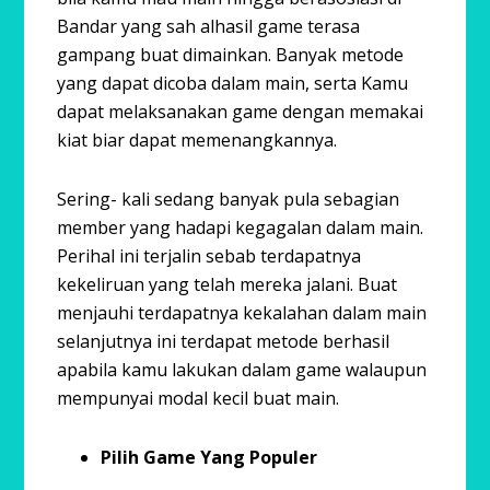
Bandar yang sah alhasil game terasa
gampang buat dimainkan. Banyak metode
yang dapat dicoba dalam main, serta Kamu
dapat melaksanakan game dengan memakai
kiat biar dapat memenangkannya.
Sering- kali sedang banyak pula sebagian
member yang hadapi kegagalan dalam main.
Perihal ini terjalin sebab terdapatnya
kekeliruan yang telah mereka jalani. Buat
menjauhi terdapatnya kekalahan dalam main
selanjutnya ini terdapat metode berhasil
apabila kamu lakukan dalam game walaupun
mempunyai modal kecil buat main.
Pilih Game Yang Populer