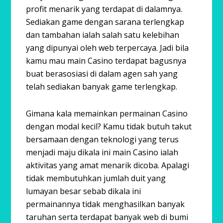
profit menarik yang terdapat di dalamnya.
Sediakan game dengan sarana terlengkap
dan tambahan ialah salah satu kelebihan
yang dipunyai oleh web terpercaya. Jadi bila
kamu mau main Casino terdapat bagusnya
buat berasosiasi di dalam agen sah yang
telah sediakan banyak game terlengkap.
Gimana kala memainkan permainan Casino
dengan modal kecil? Kamu tidak butuh takut
bersamaan dengan teknologi yang terus
menjadi maju dikala ini main Casino ialah
aktivitas yang amat menarik dicoba. Apalagi
tidak membutuhkan jumlah duit yang
lumayan besar sebab dikala ini
permainannya tidak menghasilkan banyak
taruhan serta terdapat banyak web di bumi