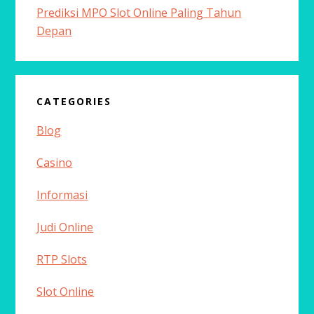
Prediksi MPO Slot Online Paling Tahun
Depan
CATEGORIES
Blog
Casino
Informasi
Judi Online
RTP Slots
Slot Online