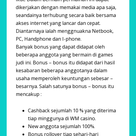
dikerjakan dengan memakai media apa saja,
seandainya terhubung secara baik bersama
akses internet yang lancar dan cepat.
Diantarnaya ialah menggnuakna Netbook,
PC, Handphone dan I-phone.
Banyak bonus yang dapat didapat oleh
beberapa anggota yang bermain di games
judi ini. Bonus – bonus itu didapat dari hasil
kesabaran beberapa anggotanya dalam
usaha memperoleh keuntungan sebesar –
besarnya. Salah satunya bonus – bonus itu
mencakup :
Cashback sejumlah 10 % yang diterima
tiap minggunya di WM casino.
New anggota sejumlah 100%.
Bonus rollover tiap sehari-hari