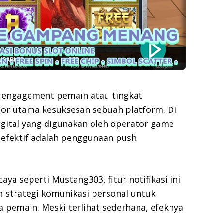
, engagement pemain atau tingkat
tor utama kesuksesan sebuah platform. Di
igital yang digunakan oleh operator game
g efektif adalah penggunaan push
caya seperti Mustang303, fitur notifikasi ini
n strategi komunikasi personal untuk
 pemain. Meski terlihat sederhana, efeknya