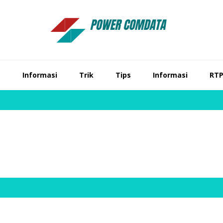
e
Informasi
Trik
Tips
Informasi
RTP