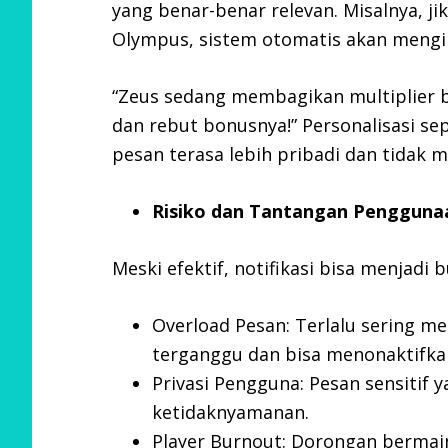
yang benar-benar relevan. Misalnya, j
Olympus, sistem otomatis akan mengir
“Zeus sedang membagikan multiplier b
dan rebut bonusnya!” Personalisasi s
pesan terasa lebih pribadi dan tidak
Risiko dan Tantangan Penggunaa
Meski efektif, notifikasi bisa menjadi 
Overload Pesan: Terlalu sering m
terganggu dan bisa menonaktifka
Privasi Pengguna: Pesan sensitif 
ketidaknyamanan.
Player Burnout: Dorongan bermai