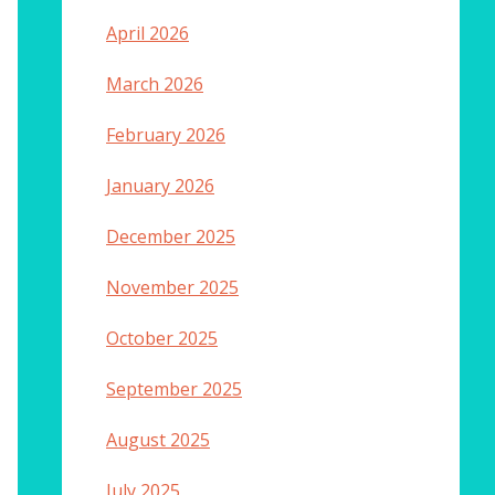
April 2026
March 2026
February 2026
January 2026
December 2025
November 2025
October 2025
September 2025
August 2025
July 2025