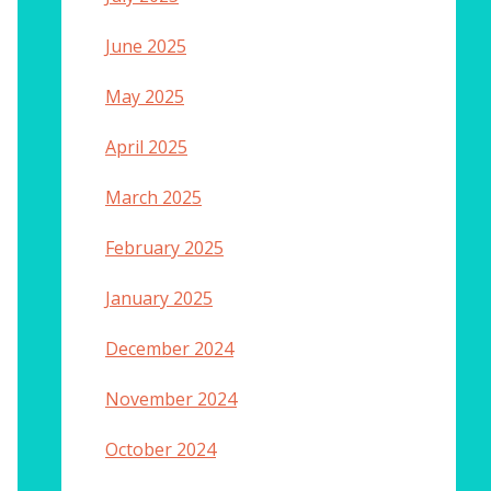
June 2025
May 2025
April 2025
March 2025
February 2025
January 2025
December 2024
November 2024
October 2024