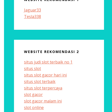
Jaguar33
Tesla338
WEBSITE REKOMENDASI 2
situs judi slot terbaik no 1
situs slot
situs slot gacor hari ini
situs slot terbaik
situs slot terpercaya
slot gacor
slot gacor malam ini
slot online