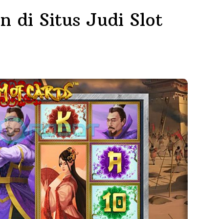
di Situs Judi Slot