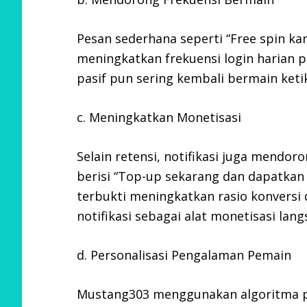
Pesan sederhana seperti “Free spin ka
meningkatkan frekuensi login harian p
pasif pun sering kembali bermain ketik
c. Meningkatkan Monetisasi
Selain retensi, notifikasi juga mendoro
berisi “Top-up sekarang dan dapatkan
terbukti meningkatkan rasio konversi d
notifikasi sebagai alat monetisasi lang
d. Personalisasi Pengalaman Pemain
Mustang303 menggunakan algoritma pe