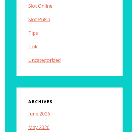
Slot Online
Slot Pulsa
Tips
Trik
Uncategorized
ARCHIVES
June 2026
May 2026