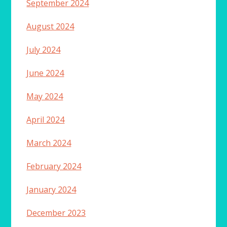
September 2024
August 2024
July 2024
June 2024
May 2024
April 2024
March 2024
February 2024
January 2024
December 2023