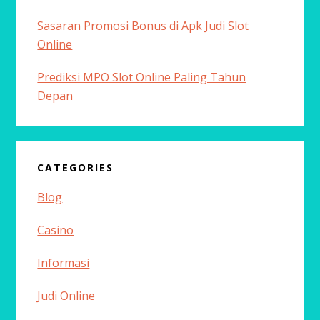
Sasaran Promosi Bonus di Apk Judi Slot
Online
Prediksi MPO Slot Online Paling Tahun
Depan
CATEGORIES
Blog
Casino
Informasi
Judi Online