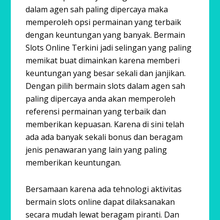
dalam agen sah paling dipercaya maka
memperoleh opsi permainan yang terbaik
dengan keuntungan yang banyak. Bermain
Slots Online Terkini jadi selingan yang paling
memikat buat dimainkan karena memberi
keuntungan yang besar sekali dan janjikan.
Dengan pilih bermain slots dalam agen sah
paling dipercaya anda akan memperoleh
referensi permainan yang terbaik dan
memberikan kepuasan. Karena di sini telah
ada ada banyak sekali bonus dan beragam
jenis penawaran yang lain yang paling
memberikan keuntungan.
Bersamaan karena ada tehnologi aktivitas
bermain slots online dapat dilaksanakan
secara mudah lewat beragam piranti. Dan