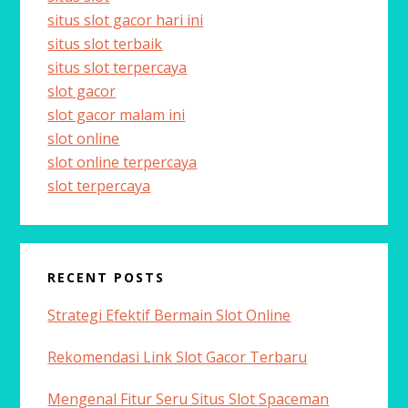
situs slot gacor hari ini
situs slot terbaik
situs slot terpercaya
slot gacor
slot gacor malam ini
slot online
slot online terpercaya
slot terpercaya
RECENT POSTS
Strategi Efektif Bermain Slot Online
Rekomendasi Link Slot Gacor Terbaru
Mengenal Fitur Seru Situs Slot Spaceman