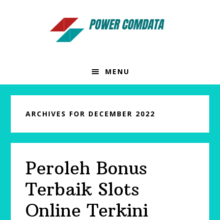
Skip
Skip
Skip
to
to
to
primary
main
primary
navigation
content
sidebar
MENU
ARCHIVES FOR DECEMBER 2022
Peroleh Bonus
Terbaik Slots
Online Terkini