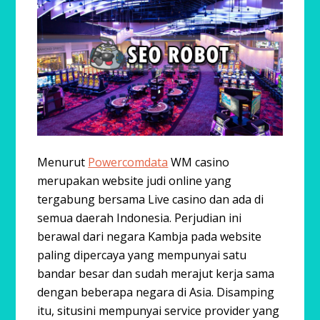
Menurut
Powercomdata
WM casino
merupakan website judi online yang
tergabung bersama Live casino dan ada di
semua daerah Indonesia. Perjudian ini
berawal dari negara Kambja pada website
paling dipercaya yang mempunyai satu
bandar besar dan sudah merajut kerja sama
dengan beberapa negara di Asia. Disamping
itu, situsini mempunyai service provider yang