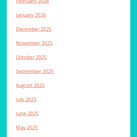
February 2026
January 2026
December 2025
November 2025
October 2025
September 2025
August 2025
July 2025
June 2025
May 2025