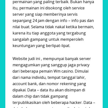
permainan yang paling terbaik. Bukan hanya
itu, permainan ini disokong oleh service
server yang siap memberinya servis
sepanjang 24 jam dengan info – info pas dan
nilai buat. Selama tidak nakal ketika bermain,
karena itu tiap anggota yang tergabung
sangalah gampang untuk memperoleh
keuntungan yang berlipat-lipat.
Website judi ini , mempunyai banyak server
mengagumkan yang sanggup jaga privacy
dari beberapa pemain Wm casino. Dimulai
dari nama individu, tempat tanggal lahir,
account bank, dan nomor rekening yang
dipakai. Data – data itu akan disimpan di
dalam chip dan tidak gampang
terpublikasikan oleh beberapa hacker. Data –