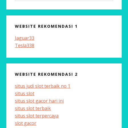
website
WEBSITE REKOMENDASI 1
Jaguar33
Tesla338
WEBSITE REKOMENDASI 2
situs judi slot terbaik no 1
situs slot
situs slot gacor hari ini
situs slot terbaik
situs slot terpercaya
slot gacor