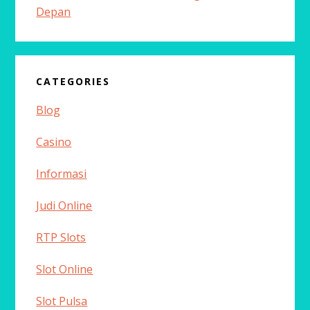
Depan
CATEGORIES
Blog
Casino
Informasi
Judi Online
RTP Slots
Slot Online
Slot Pulsa