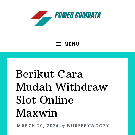
Skip
Skip
Skip
to
to
to
primary
main
primary
navigation
content
sidebar
MENU
Berikut Cara
Mudah Withdraw
Slot Online
Maxwin
MARCH 20, 2024
by
NURSERYWOOZY