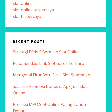
slot online
slot online terpercaya
slot terpercaya
RECENT POSTS
Strategi Efektif Bermain Slot Online
Rekomendasi Link Slot Gacor Terbaru
Mengenal Fitur Seru Situs Slot Spaceman
Sasaran Promosi Bonus di Apk Judi Slot
Online
Prediksi MPO Slot Online Paling Tahun
Depan