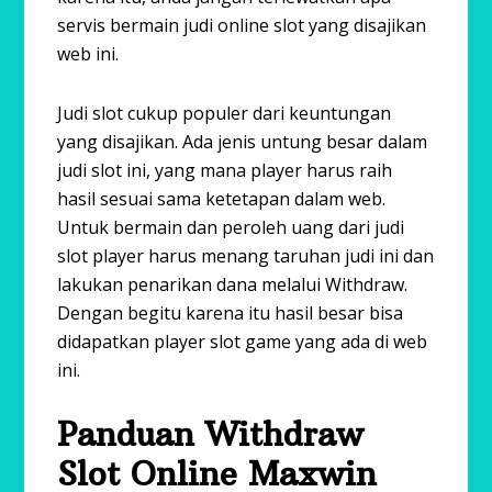
servis bermain judi online slot yang disajikan
web ini.
Judi slot cukup populer dari keuntungan
yang disajikan. Ada jenis untung besar dalam
judi slot ini, yang mana player harus raih
hasil sesuai sama ketetapan dalam web.
Untuk bermain dan peroleh uang dari judi
slot player harus menang taruhan judi ini dan
lakukan penarikan dana melalui Withdraw.
Dengan begitu karena itu hasil besar bisa
didapatkan player slot game yang ada di web
ini.
Panduan Withdraw
Slot Online Maxwin