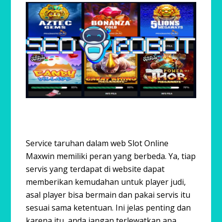
Service taruhan dalam web Slot Online
Maxwin memiliki peran yang berbeda. Ya, tiap
servis yang terdapat di website dapat
memberikan kemudahan untuk player judi,
asal player bisa bermain dan pakai servis itu
sesuai sama ketentuan. Ini jelas penting dan
karena itu, anda jangan terlewatkan apa