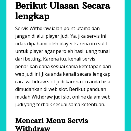
Berikut Ulasan Secara
lengkap
Servis Withdraw ialah point utama dan
jangan dilalui player judi. Ya, jika servis ini
tidak dipahami oleh player karena itu sulit
untuk player agar peroleh hasil uang tunai
dari betting. Karena itu, kenali servis
penarikan dana sesuai sama ketetapan dari
web judi ini. Jika anda kenali secara lengkap
cara withdraw slot judi karena itu anda bisa
dimudahkan di web slot. Berikut panduan
mudah Withdraw judi slot online dalam web
judi yang terbaik sesuai sama ketentuan.
Mencari Menu Servis
Withdraw