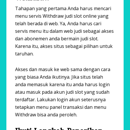
Tahapan yang pertama Anda harus mencari
menu servis Withdraw judi slot online yang
telah berada di web. Ya, Anda harus cari
servis menu itu dalam web judi sebagai akses
dan abonemen anda bermain judi slot.
Karena itu, akses situs sebagai pilihan untuk
taruhan.
Akses dan masuk ke web sama dengan cara
yang biasa Anda ikutinya. Jika situs telah
anda memasuk karena itu anda harus login
atau masuk pada akun judi slot yang sudah
terdaftar. Lakukan login akun seterusnya
tetapkan menu panel transaksi dan menu
Withdraw bisa anda peroleh.