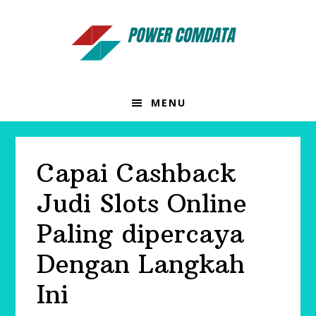
Skip
Skip
Skip
to
to
to
primary
main
primary
navigation
content
sidebar
MENU
Capai Cashback
Judi Slots Online
Paling dipercaya
Dengan Langkah
Ini