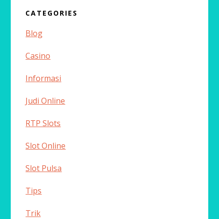
CATEGORIES
Blog
Casino
Informasi
Judi Online
RTP Slots
Slot Online
Slot Pulsa
Tips
Trik