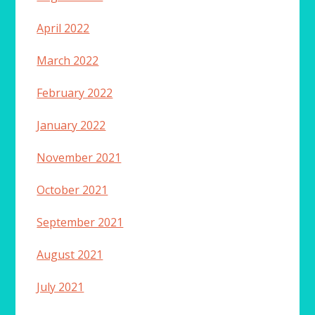
April 2022
March 2022
February 2022
January 2022
November 2021
October 2021
September 2021
August 2021
July 2021