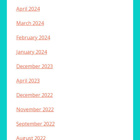
April 2024
March 2024
February 2024
January 2024
December 2023
April 2023
December 2022
November 2022
September 2022
August 2022