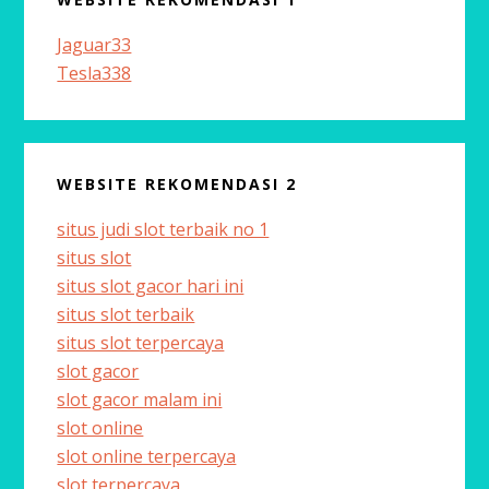
Jaguar33
Tesla338
WEBSITE REKOMENDASI 2
situs judi slot terbaik no 1
situs slot
situs slot gacor hari ini
situs slot terbaik
situs slot terpercaya
slot gacor
slot gacor malam ini
slot online
slot online terpercaya
slot terpercaya