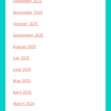
December 2025
November 2025
October 2025
September 2025
August 2025
July 2025
June 2025
May 2025
April 2025
March 2025