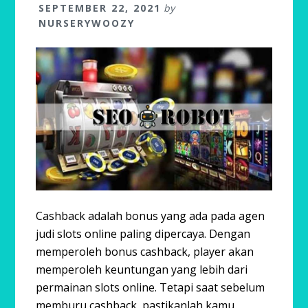
SEPTEMBER 22, 2021
by
NURSERYWOOZY
Cashback adalah bonus yang ada pada agen
judi slots online paling dipercaya. Dengan
memperoleh bonus cashback, player akan
memperoleh keuntungan yang lebih dari
permainan slots online. Tetapi saat sebelum
memburu cashback, pastikanlah kamu