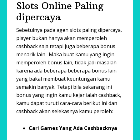
Slots Online Paling
dipercaya
Sebetulnya pada agen slots paling dipercaya,
player bukan hanya akan memperoleh
cashback saja tetapi juga beberapa bonus
menarik lain . Maka buat kamu yang ingin
memperoleh bonus lain, tidak jadi masalah
karena ada beberapa beberapa bonus lain
yang bakal membuat keuntungan kamu
semakin banyak. Tetapi bila sekarang ini
bonus yang ingin kamu kejar ialah cashback,
kamu dapat turuti cara-cara berikut ini dan
cashback akan selekasnya kamu peroleh:
Cari Games Yang Ada Cashbacknya