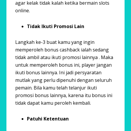
agar kelak tidak kalah ketika bermain slots
online.
Tidak Ikuti Promosi Lain
Langkah ke-3 buat kamu yang ingin
memperoleh bonus cashback ialah sedang
tidak ambil atau ikuti promosi lainnya . Maka
untuk memperoleh bonus ini, player jangan
ikuti bonus lainnya. Ini jadi persyaratan
mutlak yang perlu dipenuhi dengan seluruh
pemain. Bila kamu telah telanjur ikuti
promosi bonus lainnya, karena itu bonus ini
tidak dapat kamu peroleh kembali.
Patuhi Ketentuan