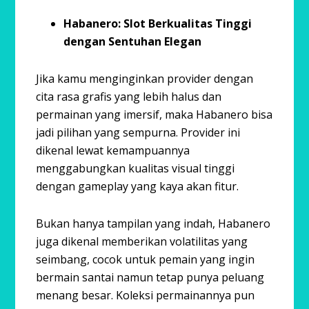
Habanero: Slot Berkualitas Tinggi
dengan Sentuhan Elegan
Jika kamu menginginkan provider dengan
cita rasa grafis yang lebih halus dan
permainan yang imersif, maka Habanero bisa
jadi pilihan yang sempurna. Provider ini
dikenal lewat kemampuannya
menggabungkan kualitas visual tinggi
dengan gameplay yang kaya akan fitur.
Bukan hanya tampilan yang indah, Habanero
juga dikenal memberikan volatilitas yang
seimbang, cocok untuk pemain yang ingin
bermain santai namun tetap punya peluang
menang besar. Koleksi permainannya pun