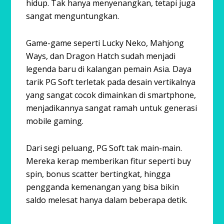
hidup. Tak hanya menyenangkan, tetapi juga
sangat menguntungkan.
Game-game seperti Lucky Neko, Mahjong
Ways, dan Dragon Hatch sudah menjadi
legenda baru di kalangan pemain Asia. Daya
tarik PG Soft terletak pada desain vertikalnya
yang sangat cocok dimainkan di smartphone,
menjadikannya sangat ramah untuk generasi
mobile gaming.
Dari segi peluang, PG Soft tak main-main.
Mereka kerap memberikan fitur seperti buy
spin, bonus scatter bertingkat, hingga
pengganda kemenangan yang bisa bikin
saldo melesat hanya dalam beberapa detik.