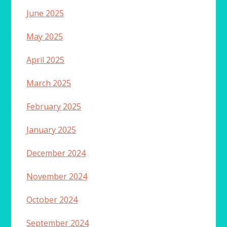
June 2025
May 2025
April 2025
March 2025
February 2025
January 2025
December 2024
November 2024
October 2024
September 2024