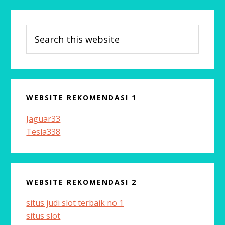
Primary
Search
Sidebar
this
website
WEBSITE REKOMENDASI 1
Jaguar33
Tesla338
WEBSITE REKOMENDASI 2
situs judi slot terbaik no 1
situs slot