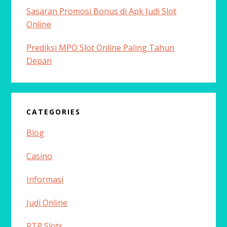
Sasaran Promosi Bonus di Apk Judi Slot
Online
Prediksi MPO Slot Online Paling Tahun
Depan
CATEGORIES
Blog
Casino
Informasi
Judi Online
RTP Slots