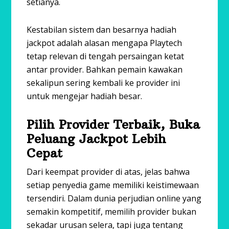
setianya.
Kestabilan sistem dan besarnya hadiah
jackpot adalah alasan mengapa Playtech
tetap relevan di tengah persaingan ketat
antar provider. Bahkan pemain kawakan
sekalipun sering kembali ke provider ini
untuk mengejar hadiah besar.
Pilih Provider Terbaik, Buka
Peluang Jackpot Lebih
Cepat
Dari keempat provider di atas, jelas bahwa
setiap penyedia game memiliki keistimewaan
tersendiri. Dalam dunia perjudian online yang
semakin kompetitif, memilih provider bukan
sekadar urusan selera, tapi juga tentang