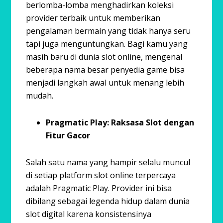
berlomba-lomba menghadirkan koleksi
provider terbaik untuk memberikan
pengalaman bermain yang tidak hanya seru
tapi juga menguntungkan. Bagi kamu yang
masih baru di dunia slot online, mengenal
beberapa nama besar penyedia game bisa
menjadi langkah awal untuk menang lebih
mudah.
Pragmatic Play: Raksasa Slot dengan
Fitur Gacor
Salah satu nama yang hampir selalu muncul
di setiap platform slot online terpercaya
adalah Pragmatic Play. Provider ini bisa
dibilang sebagai legenda hidup dalam dunia
slot digital karena konsistensinya