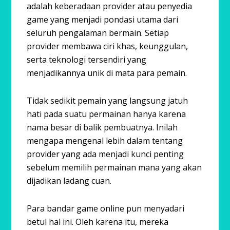
adalah keberadaan provider atau penyedia
game yang menjadi pondasi utama dari
seluruh pengalaman bermain. Setiap
provider membawa ciri khas, keunggulan,
serta teknologi tersendiri yang
menjadikannya unik di mata para pemain.
Tidak sedikit pemain yang langsung jatuh
hati pada suatu permainan hanya karena
nama besar di balik pembuatnya. Inilah
mengapa mengenal lebih dalam tentang
provider yang ada menjadi kunci penting
sebelum memilih permainan mana yang akan
dijadikan ladang cuan.
Para bandar game online pun menyadari
betul hal ini. Oleh karena itu, mereka