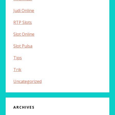
Judi Online
RTP Slots
Slot Online
Slot Pulsa
Tips
Trik
Uncategorized
ARCHIVES