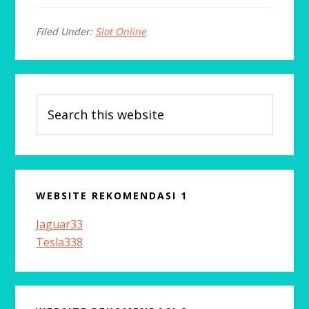
Filed Under:
Slot Online
Primary
Search
Sidebar
this
website
WEBSITE REKOMENDASI 1
Jaguar33
Tesla338