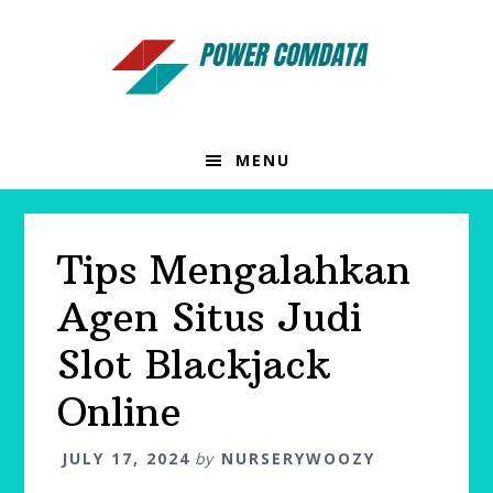
Skip
Skip
Skip
to
to
to
primary
main
primary
navigation
content
sidebar
MENU
Tips Mengalahkan
Agen Situs Judi
Slot Blackjack
Online
JULY 17, 2024
by
NURSERYWOOZY