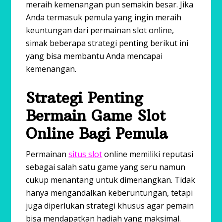
meraih kemenangan pun semakin besar. Jika
Anda termasuk pemula yang ingin meraih
keuntungan dari permainan slot online,
simak beberapa strategi penting berikut ini
yang bisa membantu Anda mencapai
kemenangan.
Strategi Penting
Bermain Game Slot
Online Bagi Pemula
Permainan
situs slot
online memiliki reputasi
sebagai salah satu game yang seru namun
cukup menantang untuk dimenangkan. Tidak
hanya mengandalkan keberuntungan, tetapi
juga diperlukan strategi khusus agar pemain
bisa mendapatkan hadiah yang maksimal.