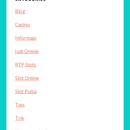
Blog
Casino
Informasi
Judi Online
RTP Slots
Slot Online
Slot Pulsa
Tips
Trik