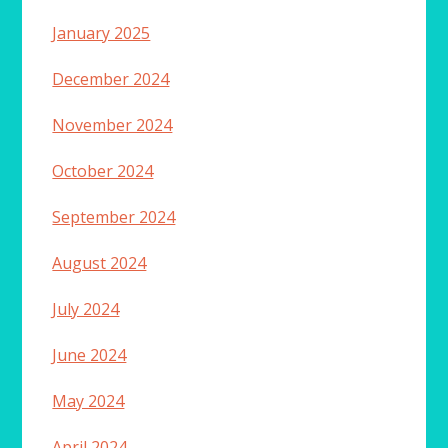
January 2025
December 2024
November 2024
October 2024
September 2024
August 2024
July 2024
June 2024
May 2024
April 2024