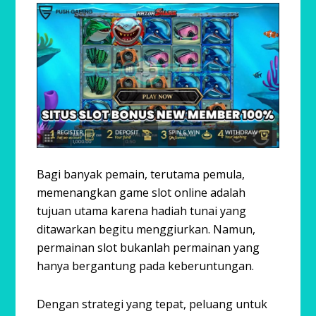
Bagi banyak pemain, terutama pemula,
memenangkan game slot online adalah
tujuan utama karena hadiah tunai yang
ditawarkan begitu menggiurkan. Namun,
permainan slot bukanlah permainan yang
hanya bergantung pada keberuntungan.
Dengan strategi yang tepat, peluang untuk