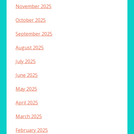
November 2025
October 2025
September 2025
August 2025
July 2025
June 2025
May 2025
April 2025
March 2025
February 2025