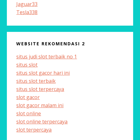
Jaguar33
Tesla338
WEBSITE REKOMENDASI 2
situs judi slot terbaik no 1
situs slot
situs slot gacor hari ini
situs slot terbaik
situs slot terpercaya
slot gacor
slot gacor malam ini
slot online
slot online terpercaya
slot terpercaya