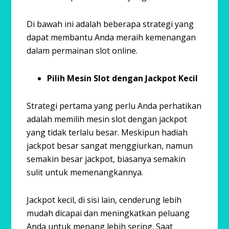
Di bawah ini adalah beberapa strategi yang
dapat membantu Anda meraih kemenangan
dalam permainan slot online.
Pilih Mesin Slot dengan Jackpot Kecil
Strategi pertama yang perlu Anda perhatikan
adalah memilih mesin slot dengan jackpot
yang tidak terlalu besar. Meskipun hadiah
jackpot besar sangat menggiurkan, namun
semakin besar jackpot, biasanya semakin
sulit untuk memenangkannya.
Jackpot kecil, di sisi lain, cenderung lebih
mudah dicapai dan meningkatkan peluang
Anda untuk menang lebih sering. Saat