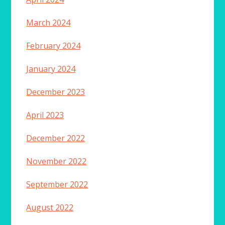
March 2024
February 2024
January 2024
December 2023
April 2023
December 2022
November 2022
September 2022
August 2022