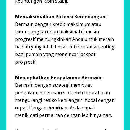
keuntungan lebih stabil.
Memaksimalkan Potensi Kemenangan
:
Bermain dengan kredit maksimum atau
memasang taruhan maksimal di mesin
progresif memungkinkan Anda untuk meraih
hadiah yang lebih besar. Ini terutama penting
bagi pemain yang mengincar jackpot
progresif.
Meningkatkan Pengalaman Bermain
:
Bermain dengan strategi membuat
pengalaman bermain slot lebih terarah dan
mengurangi resiko kehilangan modal dengan
cepat. Dengan demikian, Anda dapat
menikmati permainan dengan lebih nyaman.