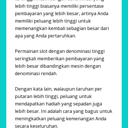
lebih tinggi biasanya memiliki persentase
pembayaran yang lebih besar, artinya Anda
memiliki peluang lebih tinggi untuk
memenangkan kembali sebagian besar dari
apa yang Anda pertaruhkan.
Permainan slot dengan denominasi tinggi
seringkali memberikan pembayaran yang
lebih besar dibandingkan mesin dengan
denominasi rendah.
Dengan kata lain, walaupun taruhan per
putaran lebih tinggi, peluang untuk
mendapatkan hadiah yang sepadan juga
lebih besar. Ini adalah cara yang bagus untuk
meningkatkan peluang kemenangan Anda
secara keseluruhan.