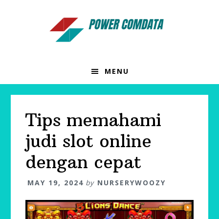
Skip
Skip
Skip
to
to
to
primary
main
primary
navigation
content
sidebar
MENU
Tips memahami
judi slot online
dengan cepat
MAY 19, 2024
by
NURSERYWOOZY