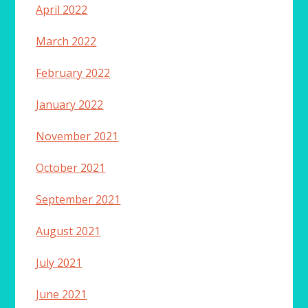
April 2022
March 2022
February 2022
January 2022
November 2021
October 2021
September 2021
August 2021
July 2021
June 2021