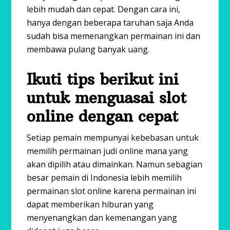
lebih mudah dan cepat. Dengan cara ini,
hanya dengan beberapa taruhan saja Anda
sudah bisa memenangkan permainan ini dan
membawa pulang banyak uang.
Ikuti tips berikut ini
untuk menguasai slot
online dengan cepat
Setiap pemain mempunyai kebebasan untuk
memilih permainan judi online mana yang
akan dipilih atau dimainkan. Namun sebagian
besar pemain di Indonesia lebih memilih
permainan slot online karena permainan ini
dapat memberikan hiburan yang
menyenangkan dan kemenangan yang