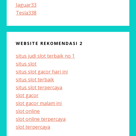
Jaguar33
Tesla338
WEBSITE REKOMENDASI 2
situs judi slot terbaik no 1
situs slot
situs slot gacor hari ini
situs slot terbaik
situs slot terpercaya
slot gacor
slot gacor malam ini
slot online
slot online terpercaya
slot terpercaya