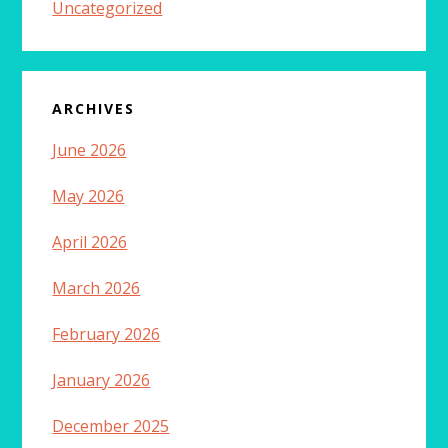
Uncategorized
ARCHIVES
June 2026
May 2026
April 2026
March 2026
February 2026
January 2026
December 2025