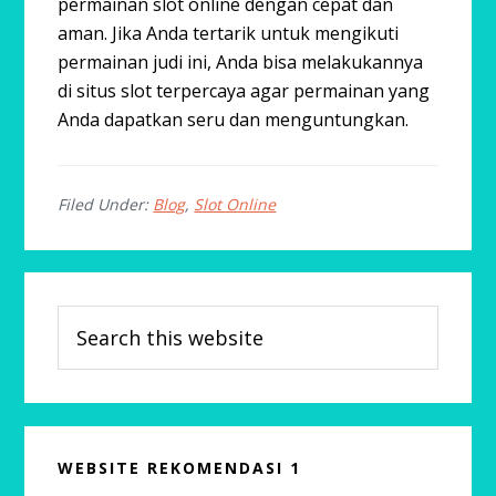
permainan slot online dengan cepat dan
aman. Jika Anda tertarik untuk mengikuti
permainan judi ini, Anda bisa melakukannya
di situs slot terpercaya agar permainan yang
Anda dapatkan seru dan menguntungkan.
Filed Under:
Blog
,
Slot Online
Primary
Search
Sidebar
this
website
WEBSITE REKOMENDASI 1